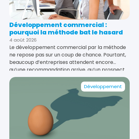
Développement commercial :
pourquoi la méthode bat le hasard
4 août 2026
Le développement commercial par la méthode
ne repose pas sur un coup de chance. Pourtant,
beaucoup d’entreprises attendent encore
qu’une recommandation arrive, qu’un prospect
appelle ou qu’une publication déclenche
soudainement des ventes. Bien entendu, une
Développement
opportunité peut apparaître au bon