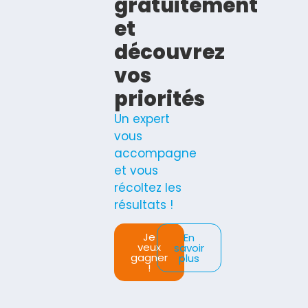
gratuitement
et
découvrez
vos
priorités
Un expert
vous
accompagne
et vous
récoltez les
résultats !
Je
En
veux
savoir
gagner
plus
!