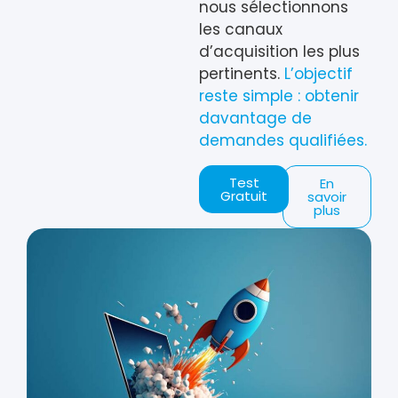
nous sélectionnons
les canaux
d’acquisition les plus
pertinents.
L’objectif
reste simple : obtenir
davantage de
demandes qualifiées.
Test
En
Gratuit
savoir
plus