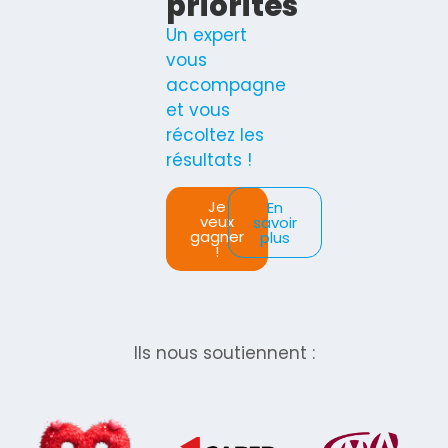
priorités
Un expert
vous
accompagne
et vous
récoltez les
résultats !
Je
En
veux
savoir
gagner
plus
!
Ils nous soutiennent :