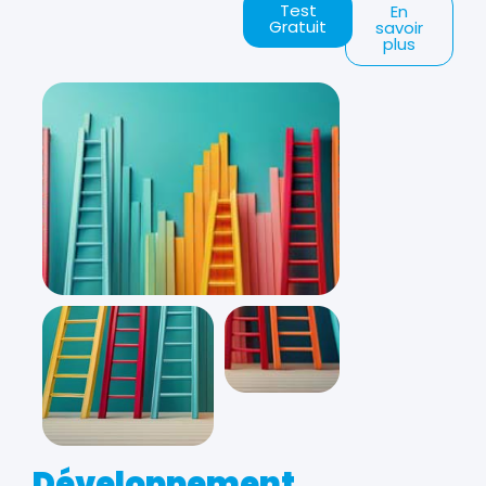
Test
En
Gratuit
savoir
plus
Développement