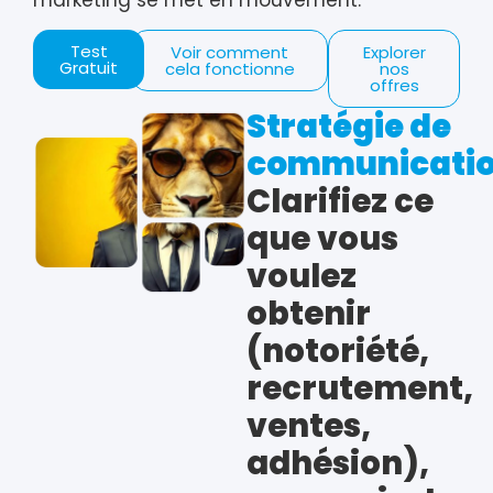
marketing se met en mouvement.
Test
Voir comment
Explorer
Gratuit
cela fonctionne
nos
offres
Stratégie de
communicati
Clarifiez ce
que vous
voulez
obtenir
(notoriété,
recrutement,
ventes,
adhésion),