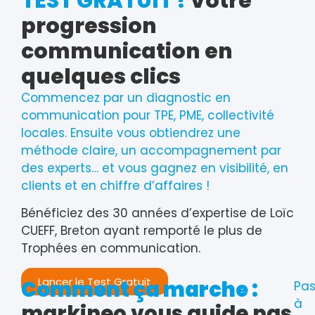
TEST GRATUIT !
Votre
progression
communication en
quelques clics
Commencez par un diagnostic en
communication pour TPE, PME, collectivité
locales. Ensuite vous obtiendrez une
méthode claire, un accompagnement par
des experts… et vous gagnez en visibilité, en
clients et en chiffre d’affaires !
Bénéficiez des 30 années d’expertise de Loïc
CUEFF, Breton ayant remporté le plus de
Trophées en communication.
Lancer le Test Gratuit
Comment ça marche :
Pas
à
markineo vous guide pas