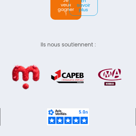
Je
En
veux
savoir
gagner
plus
!
Ils nous soutiennent :