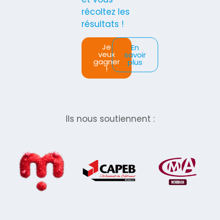
récoltez les
résultats !
Je
En
veux
savoir
gagner
plus
!
Ils nous soutiennent :