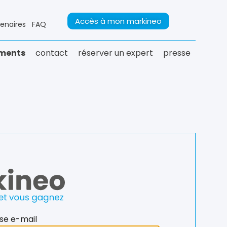
Accès à mon markineo
tenaires
FAQ
ments
contact
réserver un expert
presse
sse e-mail