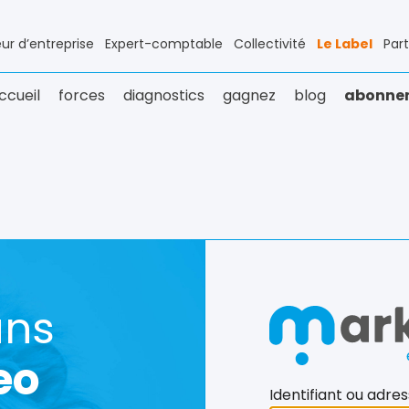
ur d’entreprise
Expert-comptable
Collectivité
Le Label
Par
ccueil
forces
diagnostics
gagnez
blog
abonne
ans
eo
Identifiant ou adre