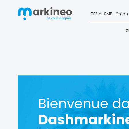
TPE et PME
Créate
a
Bienvenue d
Dashmarkin