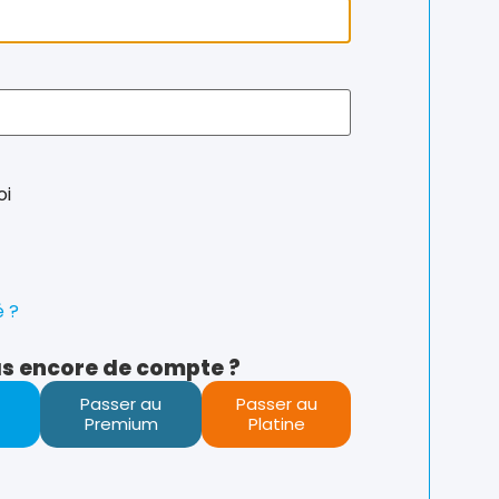
oi
é ?
s encore de compte ?
Passer au
Passer au
Premium
Platine